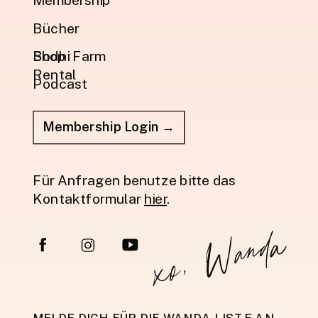
Bücher
Shop
Bodhi Farm
Rental
Podcast
Membership Login →
Für Anfragen benutze bitte das
Kontaktformular
hier
.
xo, Wanda
MELDE DICH FÜR DIE WANDA LISTE AN