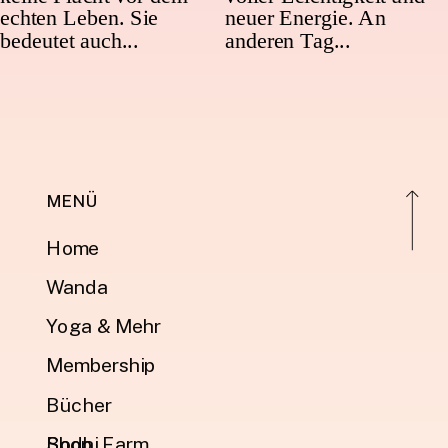
MENÜ
Home
Wanda
Yoga & Mehr
Membership
Bücher
Shop
Bodhi Farm